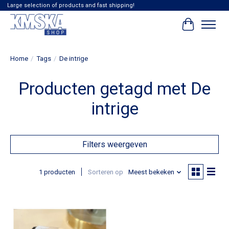
Large selection of products and fast shipping!
Winkelwag
Home
/
Tags
/
De intrige
Producten getagd met De
intrige
Filters weergeven
1 producten
Sorteren op
Meest bekeken