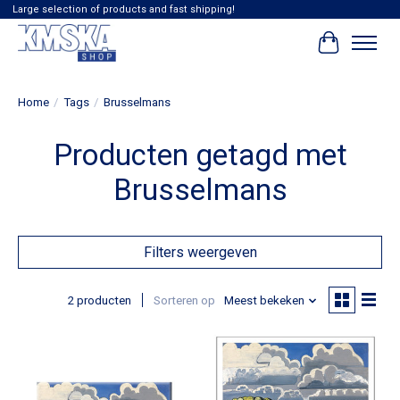
Large selection of products and fast shipping!
Winkelwag
Home
/
Tags
/
Brusselmans
Producten getagd met
Brusselmans
Filters weergeven
2 producten
Sorteren op
Meest bekeken