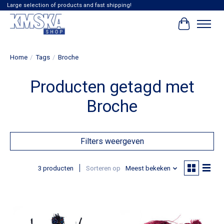
Large selection of products and fast shipping!
Winkelwag
Home
/
Tags
/
Broche
Producten getagd met
Broche
Filters weergeven
3 producten
Sorteren op
Meest bekeken