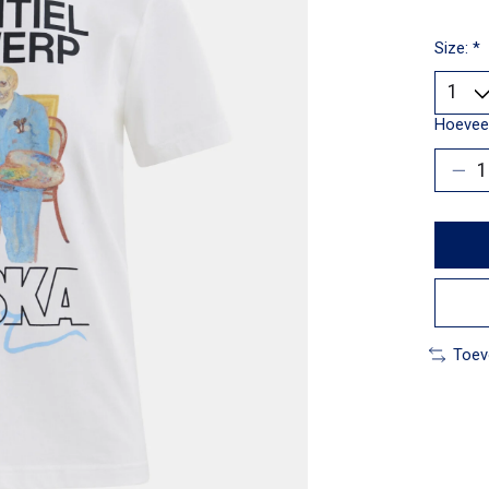
Size:
*
Hoeveel
Toev