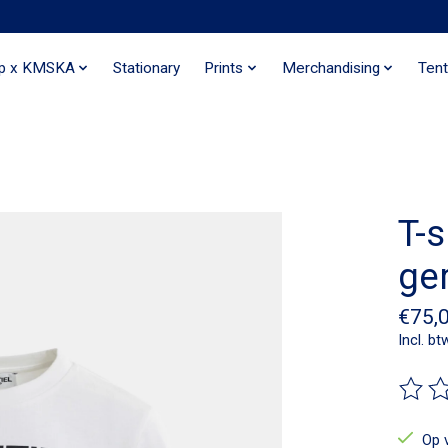
ip x KMSKA
Stationary
Prints
Merchandising
Tent
T-s
ge
€75,
Incl. bt
De beo
Op 