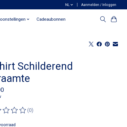
NL
Aanmelden / Inloggen
oonstellingen
Cadeaubonnen
hirt Schilderend
raamte
00
w
(0)
ordeling van dit product is
0
van de 5
voorraad