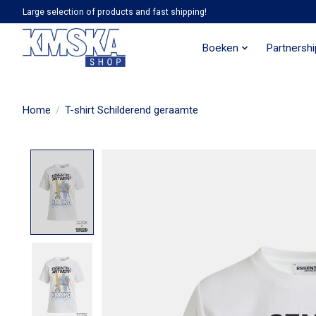
Large selection of products and fast shipping!
Boeken
Partnersh
Home
/
T-shirt Schilderend geraamte
Product image slideshow Items