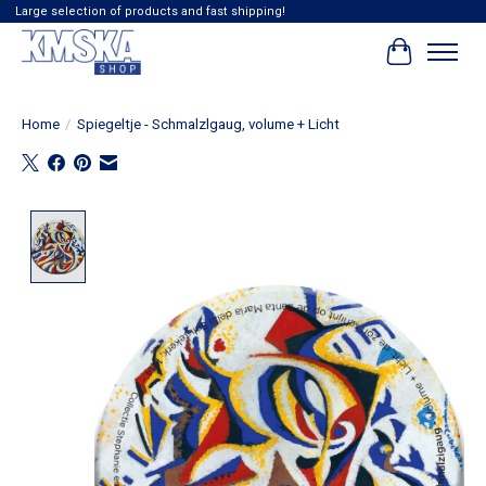
Large selection of products and fast shipping!
Winkelwag
Home
/
Spiegeltje - Schmalzlgaug, volume + Licht
Product image slideshow Items