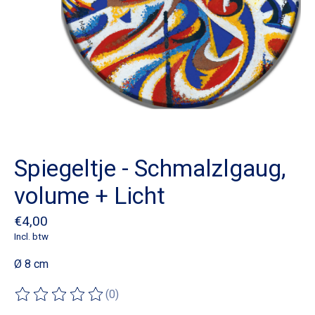
Spiegeltje - Schmalzlgaug,
volume + Licht
€4,00
Incl. btw
Ø 8 cm
(0)
De beoordeling van dit product is
0
van de 5