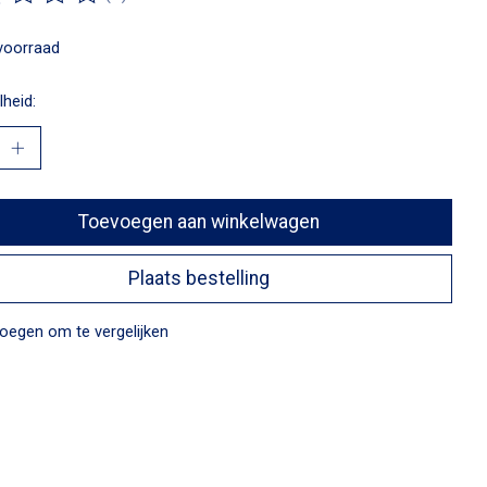
ordeling van dit product is
0
van de 5
voorraad
heid:
Toevoegen aan winkelwagen
Plaats bestelling
oegen om te vergelijken