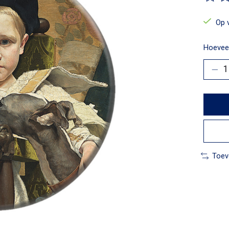
De beo
Op 
Hoeveel
Toev