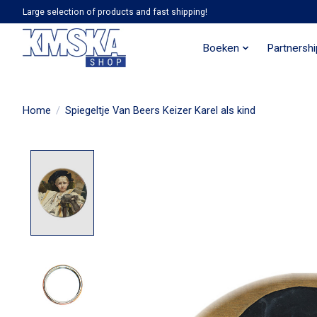
Large selection of products and fast shipping!
Boeken
Partnersh
Home
/
Spiegeltje Van Beers Keizer Karel als kind
Product image slideshow Items