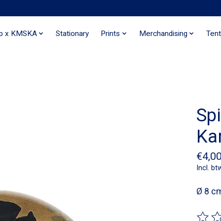
ip x KMSKA
Stationary
Prints
Merchandising
Tent
Spi
Kar
€4,0
Incl. bt
Ø 8 c