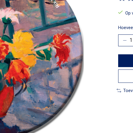
De beo
Op 
Hoeveel
Toev