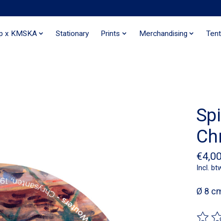
ip x KMSKA
Stationary
Prints
Merchandising
Tent
Spi
Ch
€4,0
Incl. bt
Ø 8 c