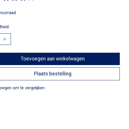
ordeling van dit product is
0
van de 5
voorraad
heid:
Toevoegen aan winkelwagen
Plaats bestelling
oegen om te vergelijken