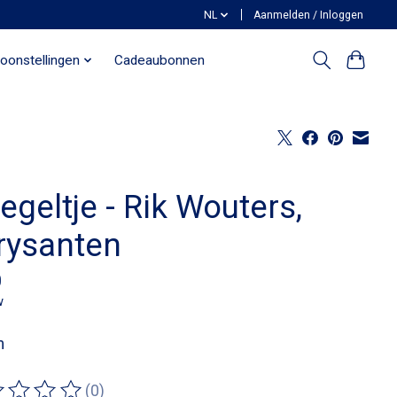
NL
Aanmelden / Inloggen
oonstellingen
Cadeaubonnen
egeltje - Rik Wouters,
rysanten
0
w
m
(0)