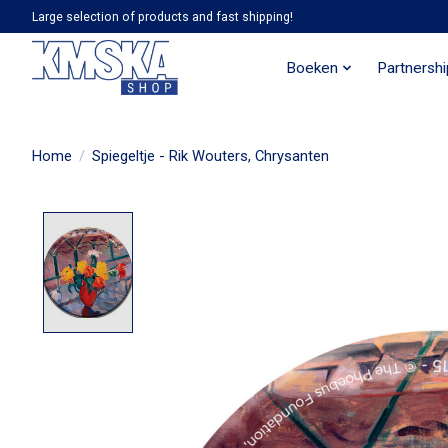
Large selection of products and fast shipping!
Boeken
Partnersh
Home
/
Spiegeltje - Rik Wouters, Chrysanten
Product image slideshow Items