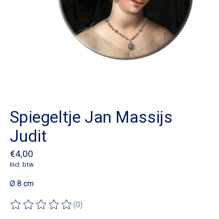
Spiegeltje Jan Massijs
Judit
€4,00
Incl. btw
Ø 8 cm
(0)
De beoordeling van dit product is
0
van de 5