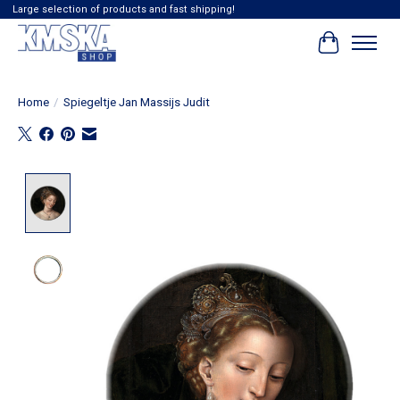
Large selection of products and fast shipping!
Winkelwag
Home
/
Spiegeltje Jan Massijs Judit
Product image slideshow Items