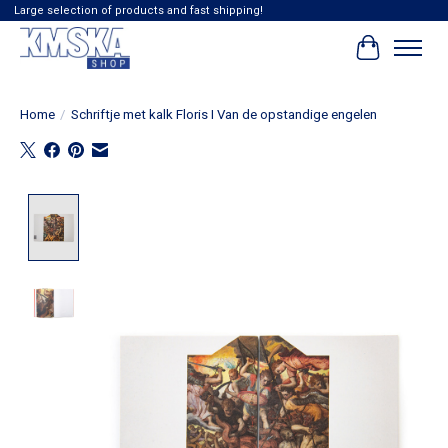
Large selection of products and fast shipping!
Winkelwag
Home
/
Schriftje met kalk Floris I Van de opstandige engelen
Product image slideshow Items