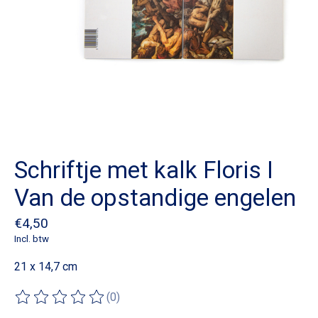
Schriftje met kalk Floris I
Van de opstandige engelen
€4,50
Incl. btw
21 x 14,7 cm
(0)
De beoordeling van dit product is
0
van de 5