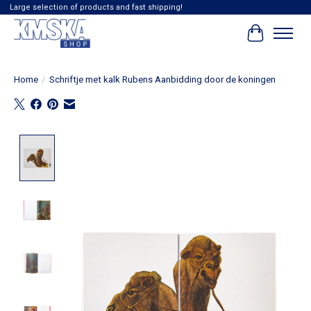
Large selection of products and fast shipping!
Winkelwag
Home
/
Schriftje met kalk Rubens Aanbidding door de koningen
Product image slideshow Items