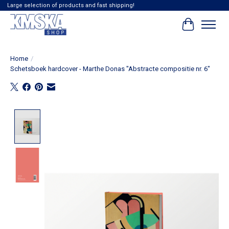
Large selection of products and fast shipping!
Winkelwag
Home
/
Schetsboek hardcover - Marthe Donas "Abstracte compositie nr. 6"
Product image slideshow Items