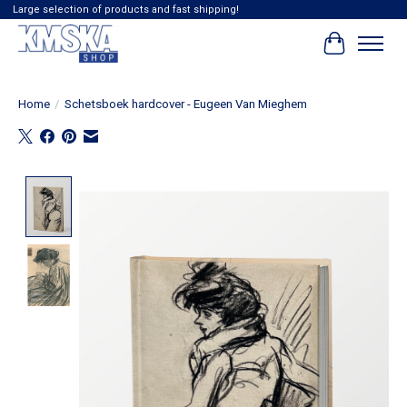
Large selection of products and fast shipping!
Winkelwag
Home
/
Schetsboek hardcover - Eugeen Van Mieghem
Product image slideshow Items