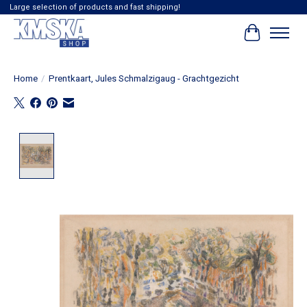
Large selection of products and fast shipping!
Winkelwag
Home
/
Prentkaart, Jules Schmalzigaug - Grachtgezicht
Product image slideshow Items