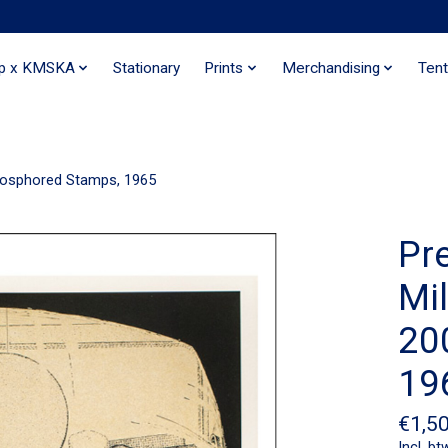
ip x KMSKA
Stationary
Prints
Merchandising
Tent
hosphored Stamps, 1965
Pr
Mi
20
19
€1,5
Incl. bt