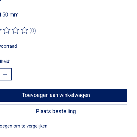
 150 mm
(0)
ordeling van dit product is
0
van de 5
voorraad
heid:
Toevoegen aan winkelwagen
Plaats bestelling
oegen om te vergelijken