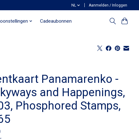
NL
Aanmelden / Inloggen
oonstellingen
Cadeaubonnen
entkaart Panamarenko -
lkyways and Happenings,
03, Phosphored Stamps,
65
0
w