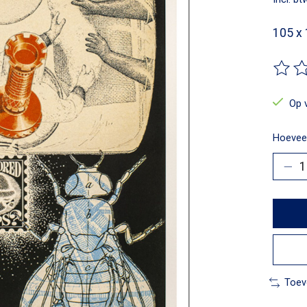
105 x
De beo
Op 
Hoeveel
Toev