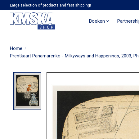
Large selection of products and fast shipping!
Boeken
Partnersh
Home
/
Prentkaart Panamarenko - Milkyways and Happenings, 2003, P
Product image slideshow Items