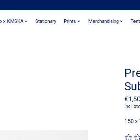
ip x KMSKA
Stationary
Prints
Merchandising
Tent
Pre
Sub
€1,5
Incl. bt
150 x