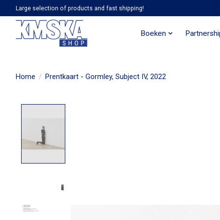
Large selection of products and fast shipping!
Boeken
Partnersh
Home
/
Prentkaart - Gormley, Subject IV, 2022
Product image slideshow Items