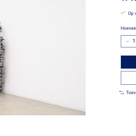
De beo
Op 
Hoeveel
Toev