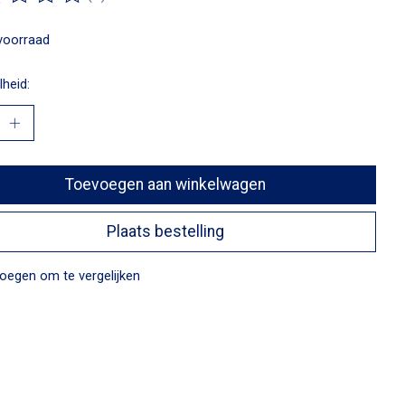
ordeling van dit product is
0
van de 5
voorraad
heid:
Toevoegen aan winkelwagen
Plaats bestelling
oegen om te vergelijken