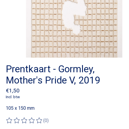
Prentkaart - Gormley,
Mother's Pride V, 2019
€1,50
Incl. btw
105 x 150 mm
(0)
De beoordeling van dit product is
0
van de 5