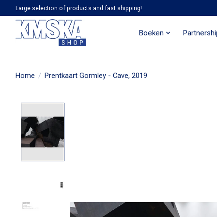
Large selection of products and fast shipping!
Boeken
Partnersh
Home
/
Prentkaart Gormley - Cave, 2019
Product image slideshow Items