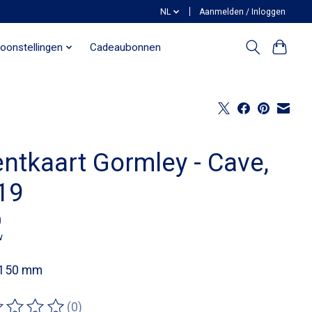
NL
Aanmelden / Inloggen
oonstellingen
Cadeaubonnen
entkaart Gormley - Cave,
19
0
w
 150 mm
(0)