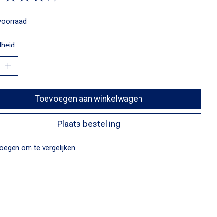
ordeling van dit product is
0
van de 5
voorraad
heid:
Toevoegen aan winkelwagen
Plaats bestelling
oegen om te vergelijken