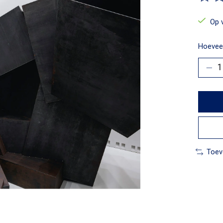
De beo
Op 
Hoeveel
Toev