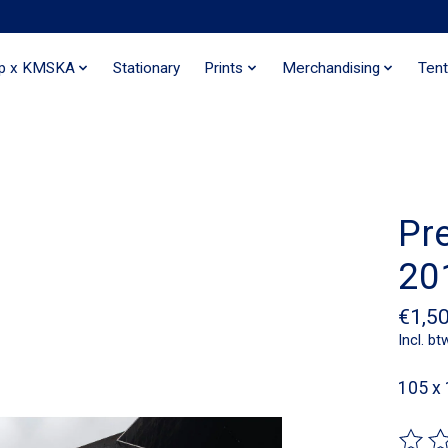
ip x KMSKA
Stationary
Prints
Merchandising
Tent
Pr
20
€1,5
Incl. bt
105 x