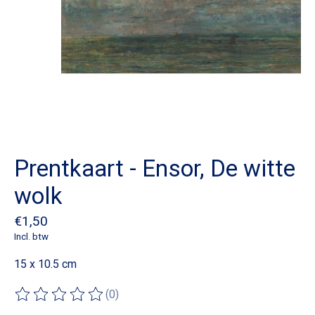
Prentkaart - Ensor, De witte
wolk
€1,50
Incl. btw
15 x 10.5 cm
(0)
De beoordeling van dit product is
0
van de 5