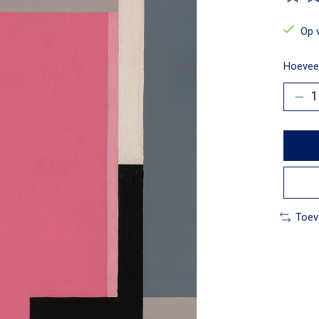
De beo
Op 
Hoeveel
Toev