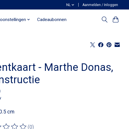
NL
Aanmelden / Inloggen
oonstellingen
Cadeaubonnen
entkaart - Marthe Donas,
nstructie
0
w
0.5 cm
(0)