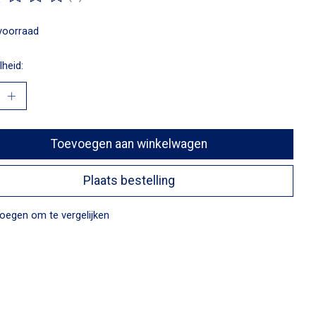
ordeling van dit product is
0
van de 5
voorraad
heid:
Toevoegen aan winkelwagen
Plaats bestelling
oegen om te vergelijken