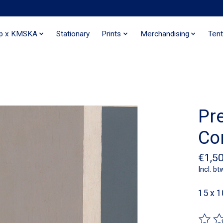
ip x KMSKA
Stationary
Prints
Merchandising
Tent
Pr
Co
€1,5
Incl. bt
15 x 1