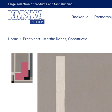
Large selection of products and fast shipping!
Boeken
Partnersh
Home
/
Prentkaart - Marthe Donas, Constructie
Product image slideshow Items