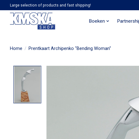
Large selection of products and fast shipping!
Boeken
Partnersh
Home
/
Prentkaart Archipenko "Bending Woman"
Product image slideshow Items