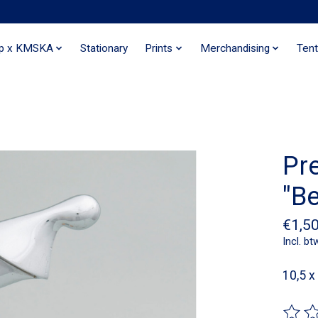
ip x KMSKA
Stationary
Prints
Merchandising
Tent
Pr
"B
€1,5
Incl. bt
10,5 x