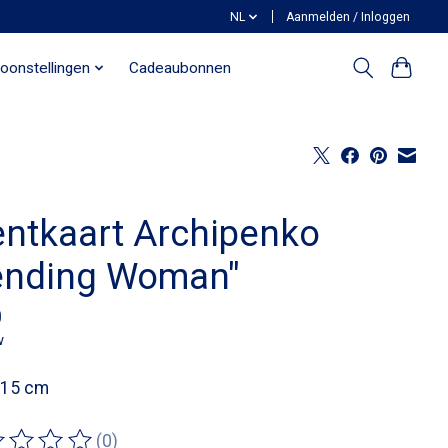
NL
Aanmelden / Inloggen
oonstellingen
Cadeaubonnen
entkaart Archipenko
ending Woman"
0
w
 15 cm
(0)