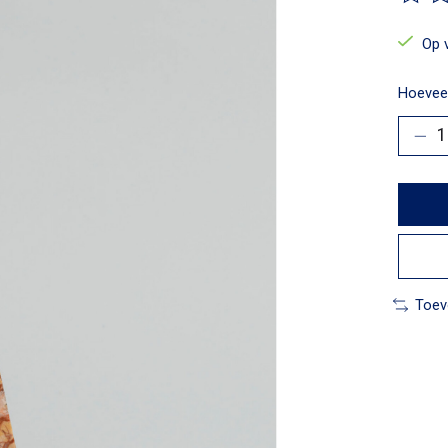
De beo
Op 
Hoeveel
Toev