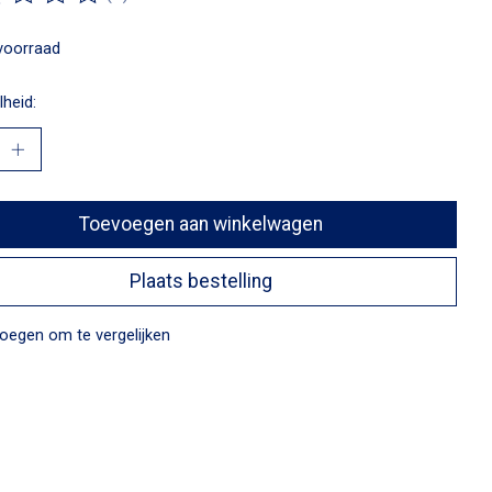
ordeling van dit product is
0
van de 5
voorraad
heid:
Toevoegen aan winkelwagen
Plaats bestelling
oegen om te vergelijken