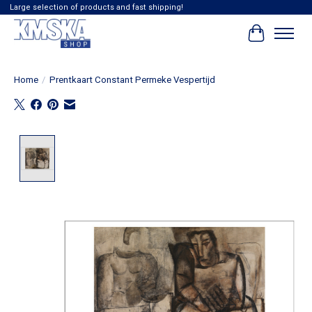
Large selection of products and fast shipping!
Winkelwag
Home
/
Prentkaart Constant Permeke Vespertijd
Product image slideshow Items