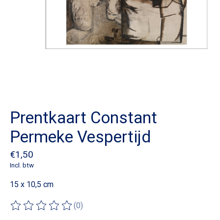
Prentkaart Constant
Permeke Vespertijd
€1,50
Incl. btw
15 x 10,5 cm
(0)
De beoordeling van dit product is
0
van de 5