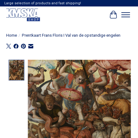
Large selection of products and fast shipping!
Winkelwag
Home
/
Prentkaart Frans Floris I Val van de opstandige engelen
Product image slideshow Items