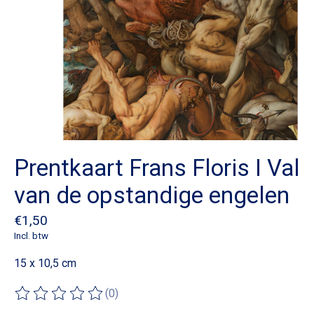
Prentkaart Frans Floris I Val
van de opstandige engelen
€1,50
Incl. btw
15 x 10,5 cm
(0)
De beoordeling van dit product is
0
van de 5