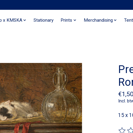
ip x KMSKA
Stationary
Prints
Merchandising
Tent
Pr
Ro
€1,5
Incl. bt
15 x 1