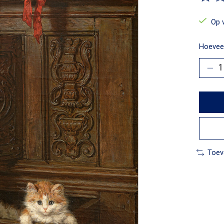
De beo
Op 
Hoeveel
Toev