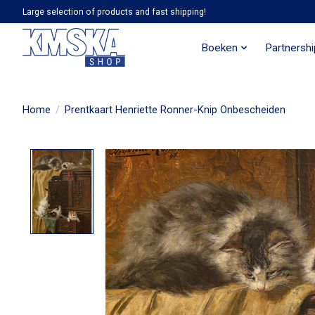
Large selection of products and fast shipping!
Boeken
Partnersh
Home
/
Prentkaart Henriette Ronner-Knip Onbescheiden
Product image slideshow Items