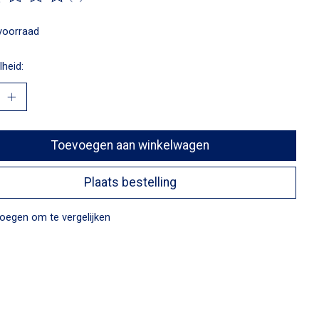
ordeling van dit product is
0
van de 5
voorraad
heid:
Toevoegen aan winkelwagen
Plaats bestelling
oegen om te vergelijken