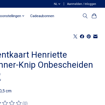
NL
Aanmelden / Inloggen
oonstellingen
Cadeaubonnen
entkaart Henriette
nner-Knip Onbescheiden
0
w
0,5 cm
(0)