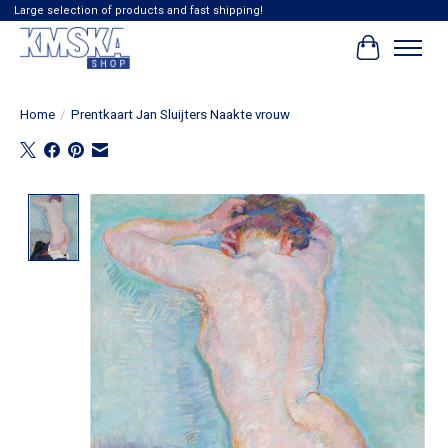
Large selection of products and fast shipping!
Winkelwag
Home
/
Prentkaart Jan Sluijters Naakte vrouw
Product image slideshow Items