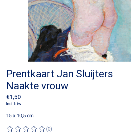
Prentkaart Jan Sluijters
Naakte vrouw
€1,50
Incl. btw
15 x 10,5 cm
(0)
De beoordeling van dit product is
0
van de 5