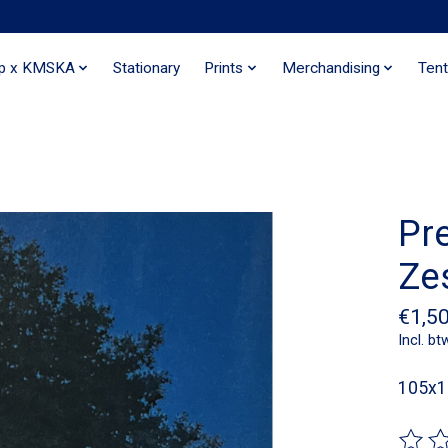
ip x KMSKA
Stationary
Prints
Merchandising
Tent
Pre
Ze
€1,5
Incl. bt
105x