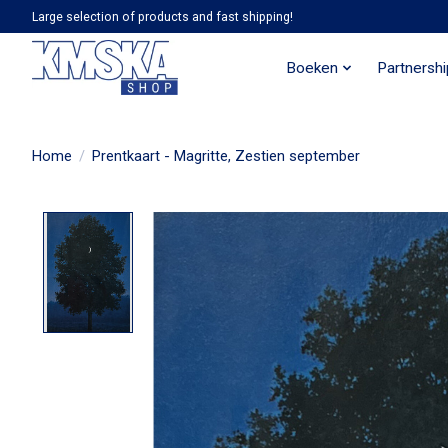
Large selection of products and fast shipping!
Boeken
Partnersh
Home
/
Prentkaart - Magritte, Zestien september
Product image slideshow Items