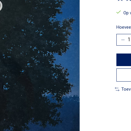
De beo
Op 
Hoeveel
Toev