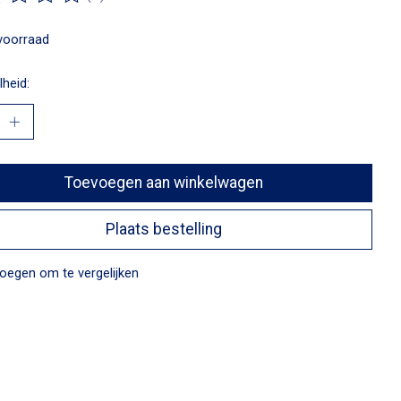
ordeling van dit product is
0
van de 5
voorraad
heid:
Toevoegen aan winkelwagen
Plaats bestelling
oegen om te vergelijken