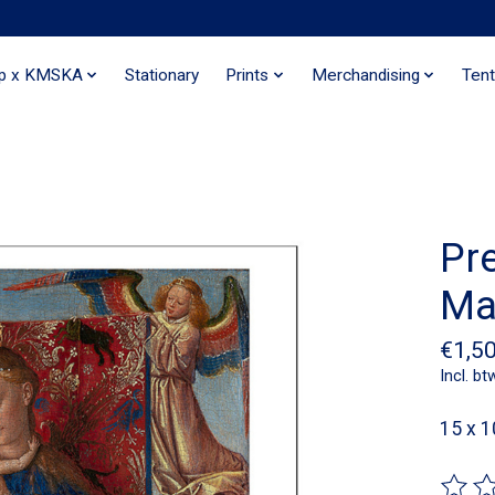
ip x KMSKA
Stationary
Prints
Merchandising
Tent
Pr
Ma
€1,5
Incl. bt
15 x 1