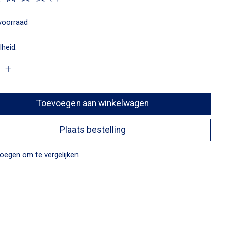
ordeling van dit product is
0
van de 5
voorraad
heid:
Toevoegen aan winkelwagen
Plaats bestelling
oegen om te vergelijken