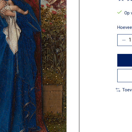
De beo
Op 
Hoeveel
Toev