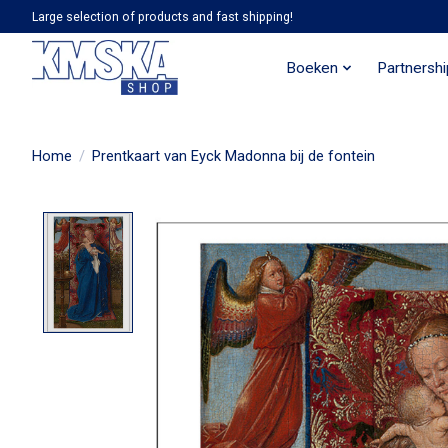
Large selection of products and fast shipping!
Boeken
Partnersh
Home
/
Prentkaart van Eyck Madonna bij de fontein
Product image slideshow Items