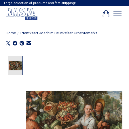
Large selection of products and fast shipping!
Winkelwag
Home
/
Prentkaart Joachim Beuckelaer Groentemarkt
Product image slideshow Items