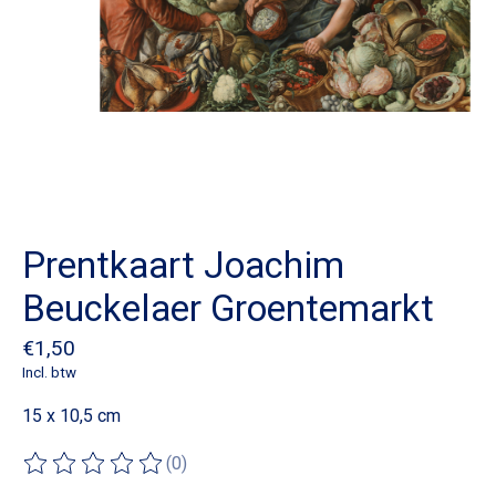
Prentkaart Joachim
Beuckelaer Groentemarkt
€1,50
Incl. btw
15 x 10,5 cm
(0)
De beoordeling van dit product is
0
van de 5