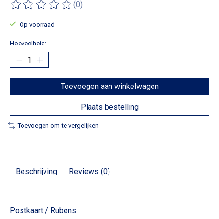
(0)
De beoordeling van dit product is
0
van de 5
Op voorraad
Hoeveelheid:
Toevoegen aan winkelwagen
Plaats bestelling
Toevoegen om te vergelijken
Beschrijving
Reviews (0)
Postkaart
/
Rubens