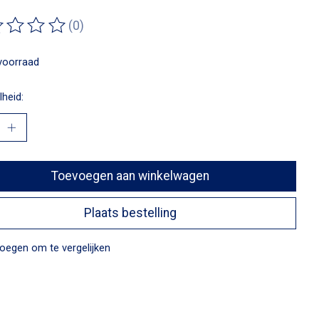
(0)
ordeling van dit product is
0
van de 5
voorraad
heid:
Toevoegen aan winkelwagen
Plaats bestelling
oegen om te vergelijken