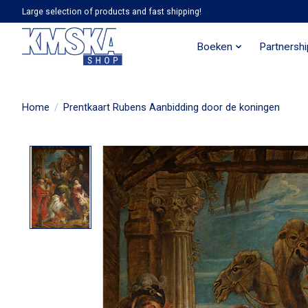
Large selection of products and fast shipping!
Boeken
Partnersh
Home
/
Prentkaart Rubens Aanbidding door de koningen
Product image slideshow Items