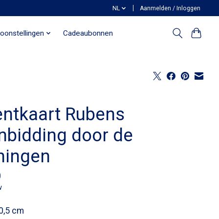
NL
Aanmelden / Inloggen
oonstellingen
Cadeaubonnen
entkaart Rubens
nbidding door de
ningen
0
w
0,5 cm