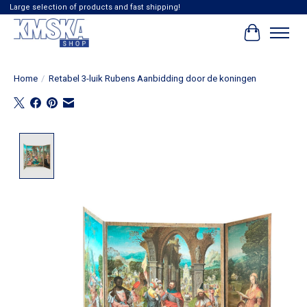
Large selection of products and fast shipping!
Winkelwag
Home
/
Retabel 3-luik Rubens Aanbidding door de koningen
Product image slideshow Items