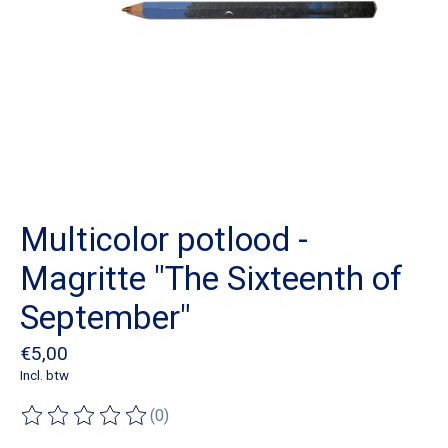
Multicolor potlood -
Magritte "The Sixteenth of
September"
€5,00
Incl. btw
(0)
De beoordeling van dit product is
0
van de 5