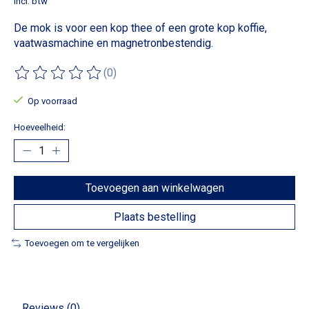
Incl. btw
De mok is voor een kop thee of een grote kop koffie,
vaatwasmachine en magnetronbestendig.
(0)
De beoordeling van dit product is
0
van de 5
Op voorraad
Hoeveelheid:
Toevoegen aan winkelwagen
Plaats bestelling
Toevoegen om te vergelijken
Reviews (0)