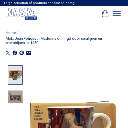
Large selection of products and fast shipping!
Winkelwag
Home
/
Mok, Jean Fouquet - Madonna omringd door serafijnen en
cherubijnen, c. 1450
Product image slideshow Items