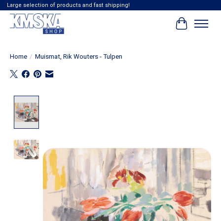
Large selection of products and fast shipping!
Winkelwag
Home
/
Muismat, Rik Wouters - Tulpen
Product image slideshow Items