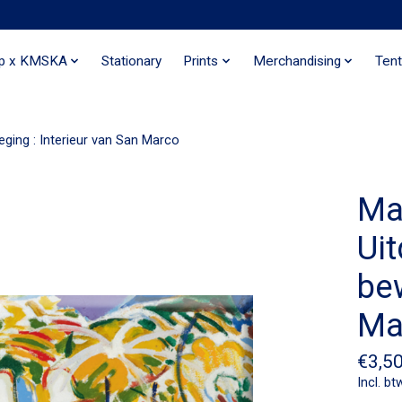
ip x KMSKA
Stationary
Prints
Merchandising
Tent
ging : Interieur van San Marco
Ma
Uit
bew
Ma
€3,5
Incl. bt