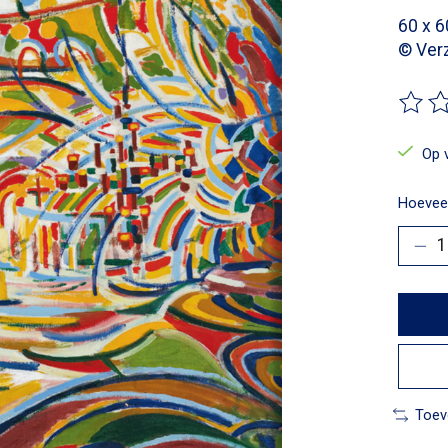
60 x 
© Ver
De beo
Op 
Hoeveel
Toev