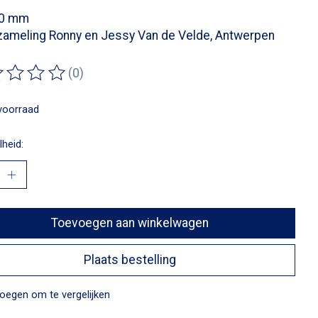
60 mm
zameling Ronny en Jessy Van de Velde, Antwerpen
(0)
ordeling van dit product is
0
van de 5
voorraad
heid:
Toevoegen aan winkelwagen
Plaats bestelling
oegen om te vergelijken