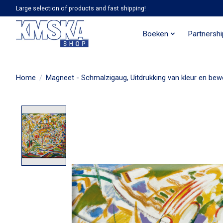
Large selection of products and fast shipping!
Boeken
Partnersh
Home
/
Magneet - Schmalzigaug, Uitdrukking van kleur en bewe
Product image slideshow Items