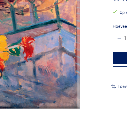
De beo
Op 
Hoeveel
Toev