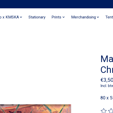
ip x KMSKA
Stationary
Prints
Merchandising
Tent
Ma
Ch
€3,5
Incl. bt
80 x 