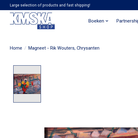
Large selection of products and fast shipping!
Boeken
Partnersh
Home
/
Magneet - Rik Wouters, Chrysanten
Product image slideshow Items