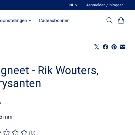
NL
Aanmelden / Inloggen
oonstellingen
Cadeaubonnen
gneet - Rik Wouters,
rysanten
0
w
55 mm
(0)