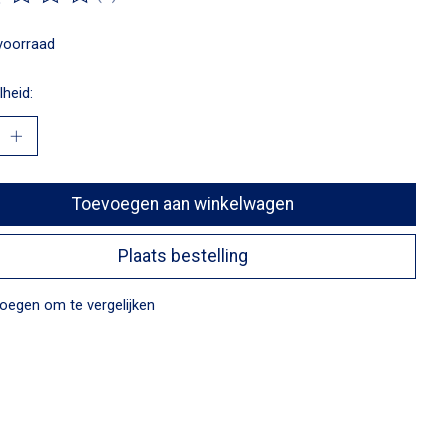
ordeling van dit product is
0
van de 5
voorraad
heid:
Toevoegen aan winkelwagen
Plaats bestelling
oegen om te vergelijken