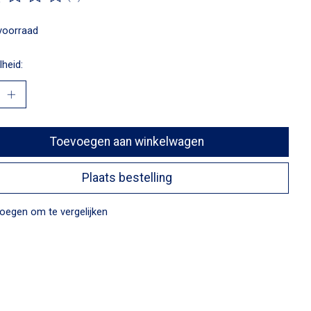
ordeling van dit product is
0
van de 5
voorraad
heid:
Toevoegen aan winkelwagen
Plaats bestelling
oegen om te vergelijken