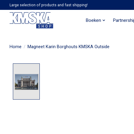
Large selection of products and fast shipping!
Boeken
Partnersh
Home
/
Magneet Karin Borghouts KMSKA Outside
Product image slideshow Items