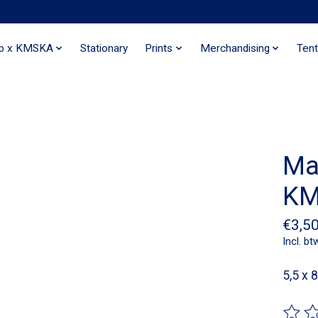
ip x KMSKA
Stationary
Prints
Merchandising
Tent
Ma
KM
€3,5
Incl. bt
5,5 x 