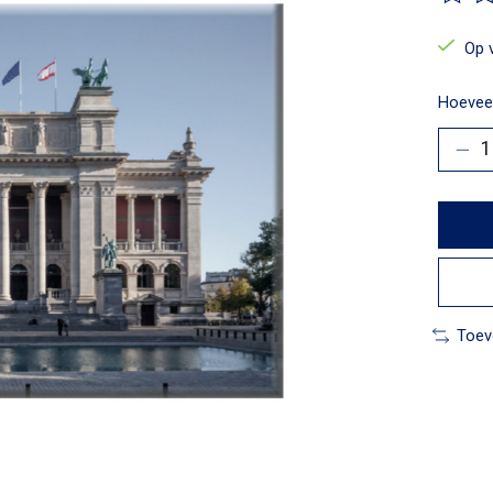
De beo
Op 
Hoeveel
Toev