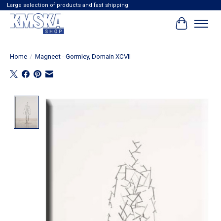
Large selection of products and fast shipping!
Winkelwag
Home
/
Magneet - Gormley, Domain XCVII
Product image slideshow Items