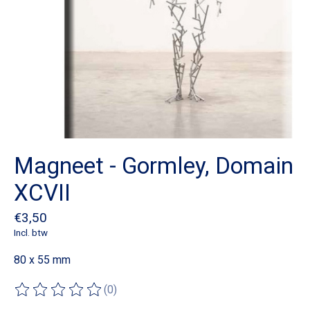
Magneet - Gormley, Domain
XCVII
€3,50
Incl. btw
80 x 55 mm
(0)
De beoordeling van dit product is
0
van de 5