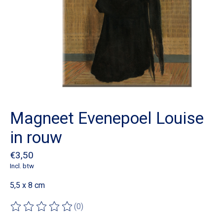
Magneet Evenepoel Louise
in rouw
€3,50
Incl. btw
5,5 x 8 cm
(0)
De beoordeling van dit product is
0
van de 5