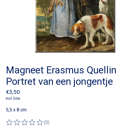
Magneet Erasmus Quellin
Portret van een jongentje
€3,50
Incl. btw
5,5 x 8 cm
(0)
De beoordeling van dit product is
0
van de 5