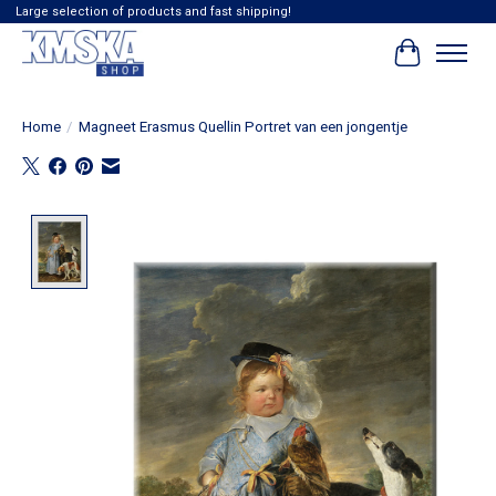
Large selection of products and fast shipping!
Winkelwag
Home
/
Magneet Erasmus Quellin Portret van een jongentje
Product image slideshow Items