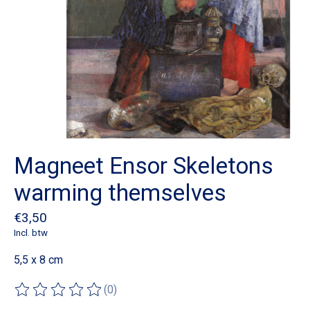
Magneet Ensor Skeletons
warming themselves
€3,50
Incl. btw
5,5 x 8 cm
(0)
De beoordeling van dit product is
0
van de 5