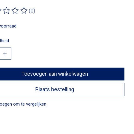
(0)
ordeling van dit product is
0
van de 5
voorraad
heid:
Toevoegen aan winkelwagen
Plaats bestelling
oegen om te vergelijken