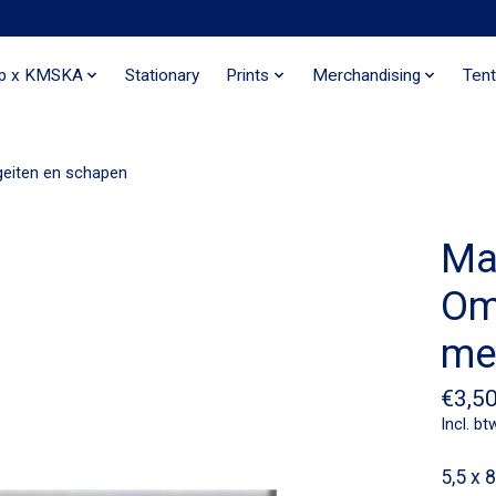
ip x KMSKA
Stationary
Prints
Merchandising
Tent
eiten en schapen
Ma
Om
me
€3,5
Incl. bt
5,5 x 