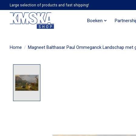
Large selection of products and fast shipping!
Boeken
Partnersh
Home
/
Magneet Balthasar Paul Ommeganck Landschap met g
Product image slideshow Items