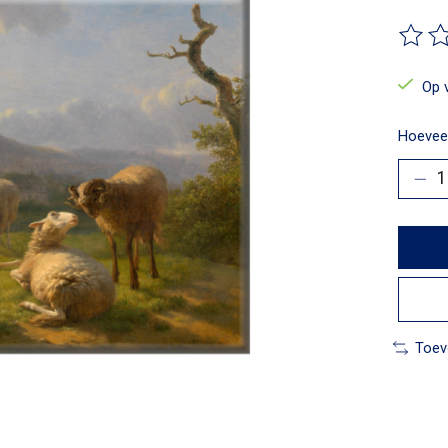
De beo
Op 
Hoeveel
Toev