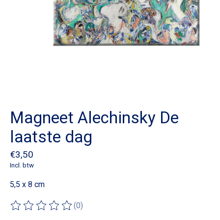
Magneet Alechinsky De
laatste dag
€3,50
Incl. btw
5,5 x 8 cm
(0)
De beoordeling van dit product is
0
van de 5