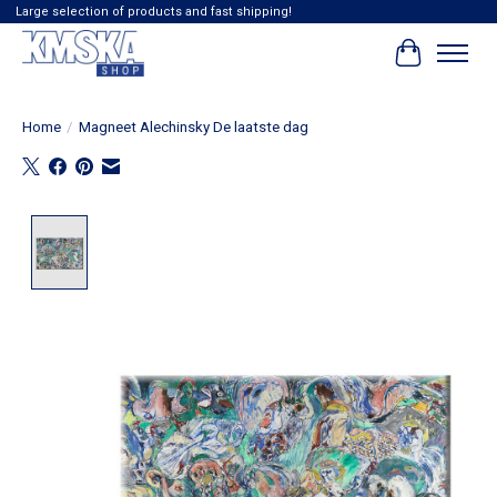
Large selection of products and fast shipping!
Winkelwag
Home
/
Magneet Alechinsky De laatste dag
Product image slideshow Items