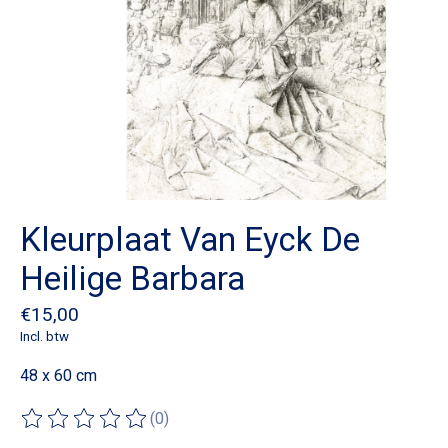
Kleurplaat Van Eyck De
Heilige Barbara
€15,00
Incl. btw
48 x 60 cm
(0)
De beoordeling van dit product is
0
van de 5