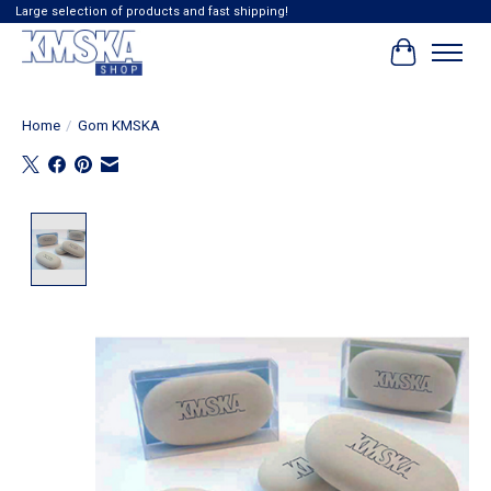
Large selection of products and fast shipping!
Winkelwag
Home
/
Gom KMSKA
Product image slideshow Items