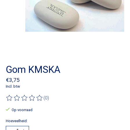
Gom KMSKA
€3,75
Incl. btw
(0)
De beoordeling van dit product is
0
van de 5
Op voorraad
Hoeveelheid: