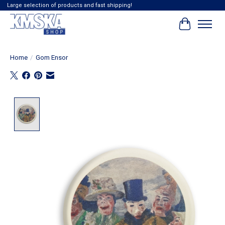
Large selection of products and fast shipping!
Winkelwag
Home
/
Gom Ensor
Product image slideshow Items