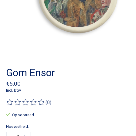
Gom Ensor
€6,00
Incl. btw
(0)
De beoordeling van dit product is
0
van de 5
Op voorraad
Hoeveelheid: