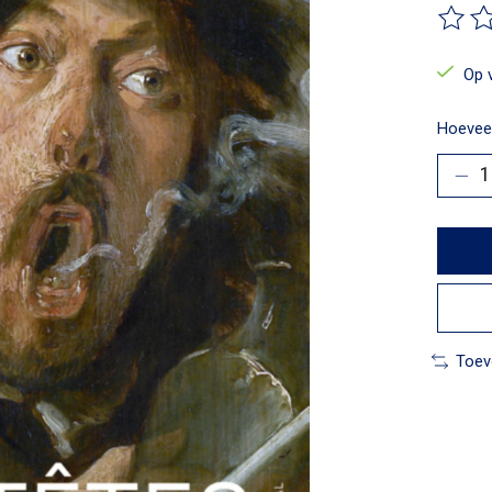
De beo
Op 
Hoeveel
Toev