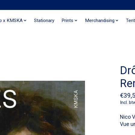
ip x KMSKA
Stationary
Prints
Merchandising
Tent
Dr
Re
€39,
Incl. bt
Nico V
Vue un