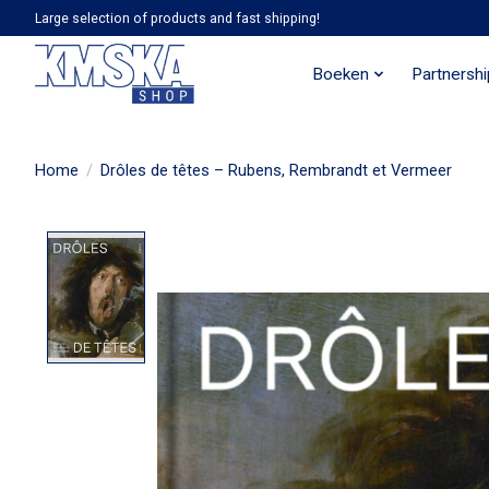
Large selection of products and fast shipping!
Boeken
Partnersh
Home
/
Drôles de têtes – Rubens, Rembrandt et Vermeer
Product image slideshow Items