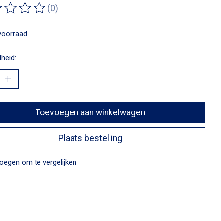
(0)
ordeling van dit product is
0
van de 5
voorraad
heid:
Toevoegen aan winkelwagen
Plaats bestelling
oegen om te vergelijken