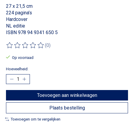
27 x 21,5 cm
224 pagina’s
Hardcover
NL editie
ISBN 978 94 9341 650 5
(0)
De beoordeling van dit product is
0
van de 5
Op voorraad
Hoeveelheid:
Toevoegen aan winkelwagen
Plaats bestelling
Toevoegen om te vergelijken