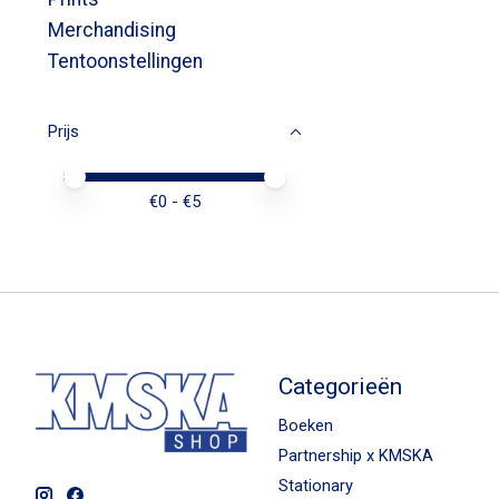
Merchandising
Tentoonstellingen
Prijs
Minimale prijswaarde
Price maximum value
€
0
- €
5
Categorieën
Boeken
Partnership x KMSKA
Stationary