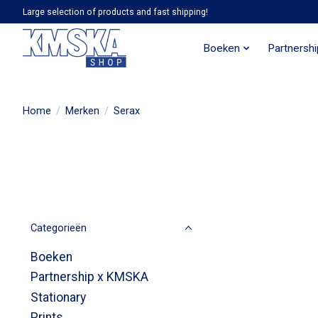
Large selection of products and fast shipping!
Boeken
Partnersh
Home
/
Merken
/
Serax
Categorieën
Boeken
Partnership x KMSKA
Stationary
Prints