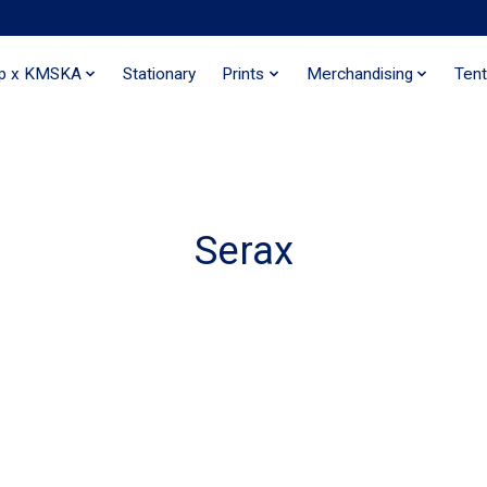
ip x KMSKA
Stationary
Prints
Merchandising
Tent
Serax