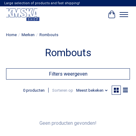
Large selection of products and fast shipping!
Winkelwag
Home
/
Merken
/
Rombouts
Rombouts
Filters weergeven
0 producten
Sorteren op
Meest bekeken
Geen producten gevonden!