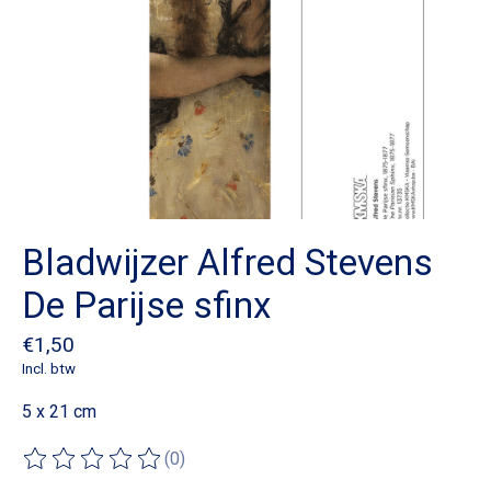
Bladwijzer Alfred Stevens
De Parijse sfinx
€1,50
Incl. btw
5 x 21 cm
(0)
De beoordeling van dit product is
0
van de 5